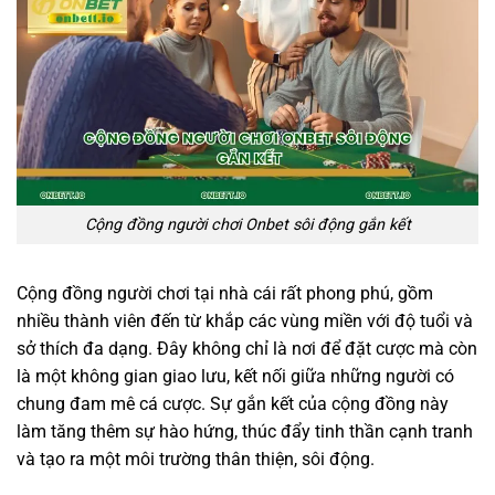
Cộng đồng người chơi Onbet sôi động gắn kết
Cộng đồng người chơi tại nhà cái rất phong phú, gồm
nhiều thành viên đến từ khắp các vùng miền với độ tuổi và
sở thích đa dạng. Đây không chỉ là nơi để đặt cược mà còn
là một không gian giao lưu, kết nối giữa những người có
chung đam mê cá cược. Sự gắn kết của cộng đồng này
làm tăng thêm sự hào hứng, thúc đẩy tinh thần cạnh tranh
và tạo ra một môi trường thân thiện, sôi động.