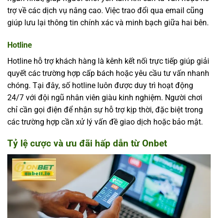
trợ về các dịch vụ nâng cao. Việc trao đổi qua email cũng
giúp lưu lại thông tin chính xác và minh bạch giữa hai bên.
Hotline
Hotline hỗ trợ khách hàng là kênh kết nối trực tiếp giúp giải
quyết các trường hợp cấp bách hoặc yêu cầu tư vấn nhanh
chóng. Tại đây, số hotline luôn được duy trì hoạt động
24/7 với đội ngũ nhân viên giàu kinh nghiệm. Người chơi
chỉ cần gọi điện để nhận sự hỗ trợ kịp thời, đặc biệt trong
các trường hợp cần xử lý vấn đề giao dịch hoặc bảo mật.
Tỷ lệ cược và ưu đãi hấp dẫn từ Onbet