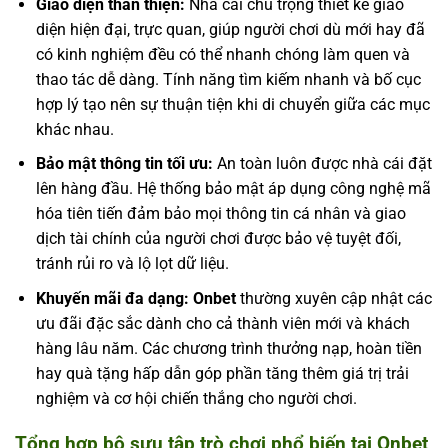
Giao diện thân thiện:
Nhà cái chú trọng thiết kế giao
diện hiện đại, trực quan, giúp người chơi dù mới hay đã
có kinh nghiệm đều có thể nhanh chóng làm quen và
thao tác dễ dàng. Tính năng tìm kiếm nhanh và bố cục
hợp lý tạo nên sự thuận tiện khi di chuyển giữa các mục
khác nhau.
Bảo mật thông tin tối ưu:
An toàn luôn được nhà cái đặt
lên hàng đầu. Hệ thống bảo mật áp dụng công nghệ mã
hóa tiên tiến đảm bảo mọi thông tin cá nhân và giao
dịch tài chính của người chơi được bảo vệ tuyệt đối,
tránh rủi ro và lộ lọt dữ liệu.
Khuyến mãi đa dạng: Onbet
thường xuyên cập nhật các
ưu đãi đặc sắc dành cho cả thành viên mới và khách
hàng lâu năm. Các chương trình thưởng nạp, hoàn tiền
hay quà tặng hấp dẫn góp phần tăng thêm giá trị trải
nghiệm và cơ hội chiến thắng cho người chơi.
Tổng hợp bộ sưu tập trò chơi phổ biến tại Onbet