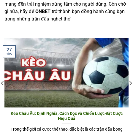
mang đến trải nghiệm xứng tầm cho người dùng. Còn chờ
gì nữa, hãy để
ONBET
trở thành bạn đồng hành cùng bạn
trong những trận đấu nghẹt thở.
27
Th5
Kèo Châu Âu: Định Nghĩa, Cách Đọc và Chiến Lược Đặt Cược
Hiệu Quả
Trong thế giới cá cược thể thao, đặc biệt là các trận đấu bóng