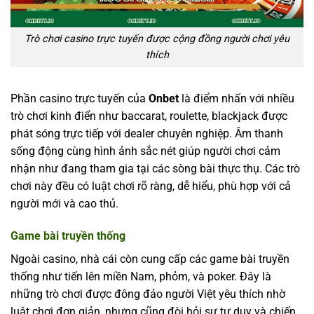
Trò chơi casino trực tuyến được cộng đồng người chơi yêu
thích
Phần casino trực tuyến của
Onbet
là điểm nhấn với nhiều
trò chơi kinh điển như baccarat, roulette, blackjack được
phát sóng trực tiếp với dealer chuyên nghiệp. Âm thanh
sống động cùng hình ảnh sắc nét giúp người chơi cảm
nhận như đang tham gia tại các sòng bài thực thụ. Các trò
chơi này đều có luật chơi rõ ràng, dễ hiểu, phù hợp với cả
người mới và cao thủ.
Game bài truyền thống
Ngoài casino, nhà cái còn cung cấp các game bài truyền
thống như tiến lên miền Nam, phỏm, và poker. Đây là
những trò chơi được đông đảo người Việt yêu thích nhờ
luật chơi đơn giản, nhưng cũng đòi hỏi sự tư duy và chiến