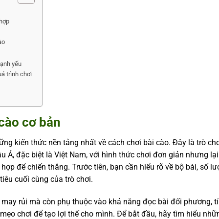
 hợp
ào
mạnh yếu
á trình chơi
cào cơ bản
ng kiến thức nền tảng nhất về cách chơi bài cào. Đây là trò chơ
u Á, đặc biệt là Việt Nam, với hình thức chơi đơn giản nhưng lại
 hợp để chiến thắng. Trước tiên, bạn cần hiểu rõ về bộ bài, số l
tiêu cuối cùng của trò chơi.
 may rủi mà còn phụ thuộc vào khả năng đọc bài đối phương, t
mẹo chơi để tạo lợi thế cho mình. Để bắt đầu, hãy tìm hiểu nhữ