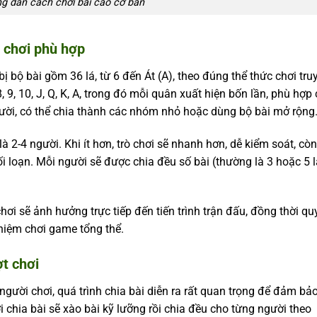
g dẫn cách chơi bài cào cơ bản
i chơi phù hợp
ị bộ bài gồm 36 lá, từ 6 đến Át (A), theo đúng thể thức chơi tru
, 9, 10, J, Q, K, A, trong đó mỗi quân xuất hiện bốn lần, phù hợp
gười, có thể chia thành các nhóm nhỏ hoặc dùng bộ bài mở rộng
 2-4 người. Khi ít hơn, trò chơi sẽ nhanh hơn, dễ kiểm soát, còn
ối loạn. Mỗi người sẽ được chia đều số bài (thường là 3 hoặc 5 l
ơi sẽ ảnh hưởng trực tiếp đến tiến trình trận đấu, đồng thời qu
ghiệm chơi game tổng thể.
ợt chơi
người chơi, quá trình chia bài diễn ra rất quan trọng để đảm bả
chia bài sẽ xào bài kỹ lưỡng rồi chia đều cho từng người theo