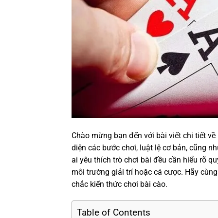
Chào mừng bạn đến với bài viết chi tiết về
diện các bước chơi, luật lệ cơ bản, cũng
ai yêu thích trò chơi bài đều cần hiểu rõ q
môi trường giải trí hoặc cá cược. Hãy cù
chắc kiến thức chơi bài cào.
Table of Contents