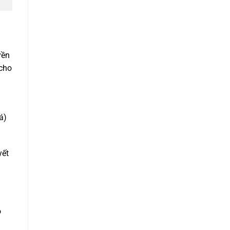
yền
 cho
.
á)
yết
o