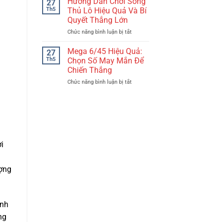
Hướng Dẫn Chơi Song
27
Nổ
Cho
Th5
Thủ Lô Hiệu Quả Và Bí
Hũ
Người
Quyết Thắng Lớn
Tặng
Chơi
Chức năng bình luận bị tắt
ở
59K
Hướng
–
Dẫn
Cơ
Mega 6/45 Hiệu Quả:
27
Chơi
Hội
Th5
Chọn Số May Mắn Để
Song
Vàng
Chiến Thắng
Thủ
Cho
Chức năng bình luận bị tắt
ở
Lô
Người
Mega
Hiệu
Chơi
6/45
Quả
Hiệu
Và
Quả:
Bí
Chọn
Quyết
Số
Thắng
May
Lớn
i
Mắn
Để
Chiến
ượng
Thắng
ính
ng