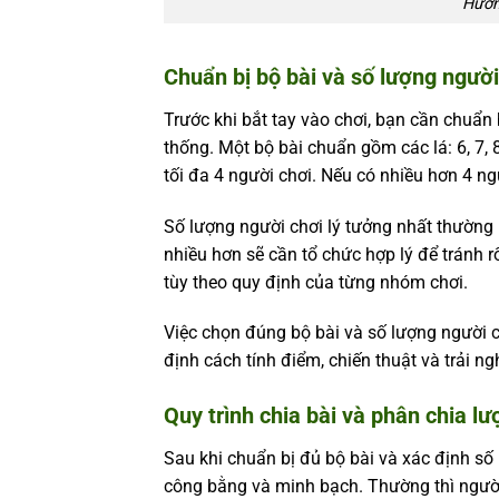
Hướn
Chuẩn bị bộ bài và số lượng ngườ
Trước khi bắt tay vào chơi, bạn cần chuẩn b
thống. Một bộ bài chuẩn gồm các lá: 6, 7, 8
tối đa 4 người chơi. Nếu có nhiều hơn 4 n
Số lượng người chơi lý tưởng nhất thường là
nhiều hơn sẽ cần tổ chức hợp lý để tránh r
tùy theo quy định của từng nhóm chơi.
Việc chọn đúng bộ bài và số lượng người ch
định cách tính điểm, chiến thuật và trải n
Quy trình chia bài và phân chia lư
Sau khi chuẩn bị đủ bộ bài và xác định số 
công bằng và minh bạch. Thường thì người 