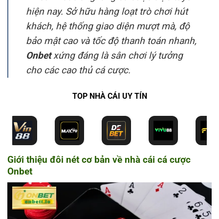
hiện nay. Sở hữu hàng loạt trò chơi hút
khách, hệ thống giao diện mượt mà, độ
bảo mật cao và tốc độ thanh toán nhanh,
Onbet
xứng đáng là sân chơi lý tưởng
cho các cao thủ cá cược.
TOP NHÀ CÁI UY TÍN
Giới thiệu đôi nét cơ bản về nhà cái cá cược
Onbet