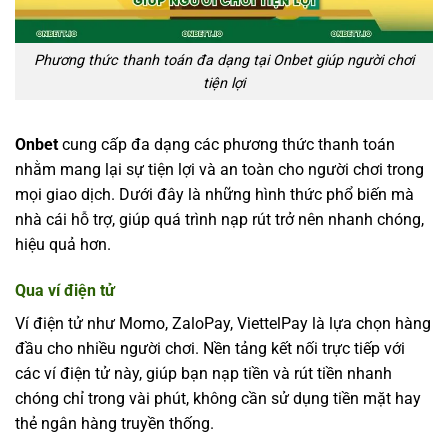
Phương thức thanh toán đa dạng tại Onbet giúp người chơi
tiện lợi
Onbet
cung cấp đa dạng các phương thức thanh toán
nhằm mang lại sự tiện lợi và an toàn cho người chơi trong
mọi giao dịch. Dưới đây là những hình thức phổ biến mà
nhà cái hỗ trợ, giúp quá trình nạp rút trở nên nhanh chóng,
hiệu quả hơn.
Qua ví điện tử
Ví điện tử như Momo, ZaloPay, ViettelPay là lựa chọn hàng
đầu cho nhiều người chơi. Nền tảng kết nối trực tiếp với
các ví điện tử này, giúp bạn nạp tiền và rút tiền nhanh
chóng chỉ trong vài phút, không cần sử dụng tiền mặt hay
thẻ ngân hàng truyền thống.