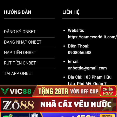
HƯỚNG DẪN
LIÊN HỆ
Website:
ĐĂNG KÝ ONBET
https://gameworld.it.com/
ĐĂNG NHẬP ONBET
Điện Thoại:
0908066588
NẠP TIỀN ONBET
Email:
RÚT TIỀN ONBET
onbettio@gmail.com
TẢI APP ONBET
Địa Chỉ:
183 Phạm Hữu
Lầu, Phú Mỹ, Quận 7,
Hồ Chí Minh, Việt Nam
Zipcode:
700000