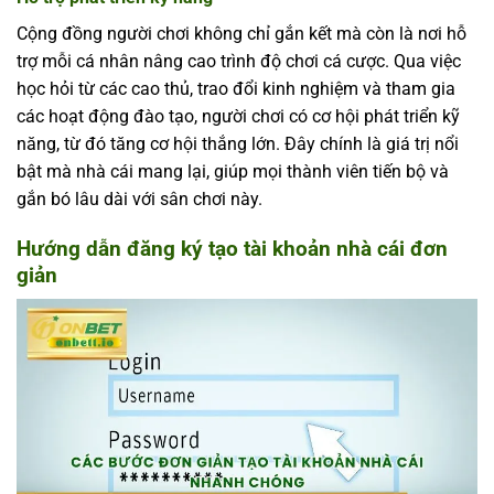
Cộng đồng người chơi không chỉ gắn kết mà còn là nơi hỗ
trợ mỗi cá nhân nâng cao trình độ chơi cá cược. Qua việc
học hỏi từ các cao thủ, trao đổi kinh nghiệm và tham gia
các hoạt động đào tạo, người chơi có cơ hội phát triển kỹ
năng, từ đó tăng cơ hội thắng lớn. Đây chính là giá trị nổi
bật mà nhà cái mang lại, giúp mọi thành viên tiến bộ và
gắn bó lâu dài với sân chơi này.
Hướng dẫn đăng ký tạo tài khoản nhà cái đơn
giản