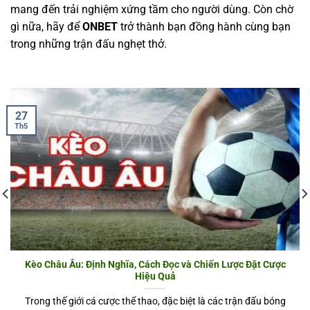
mang đến trải nghiệm xứng tầm cho người dùng. Còn chờ
gì nữa, hãy để
ONBET
trở thành bạn đồng hành cùng bạn
trong những trận đấu nghẹt thở.
27
Th5
Kèo Châu Âu: Định Nghĩa, Cách Đọc và Chiến Lược Đặt Cược
Hiệu Quả
Trong thế giới cá cược thể thao, đặc biệt là các trận đấu bóng