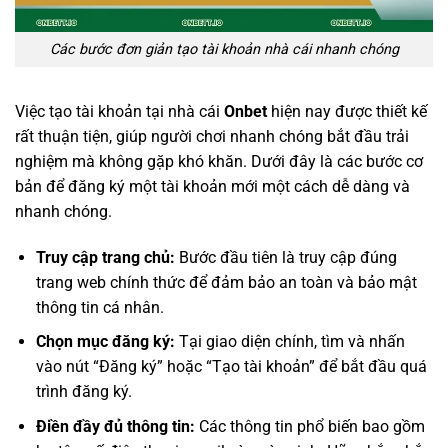
Các bước đơn giản tạo tài khoản nhà cái nhanh chóng
Việc tạo tài khoản tại nhà cái
Onbet
hiện nay được thiết kế
rất thuận tiện, giúp người chơi nhanh chóng bắt đầu trải
nghiệm mà không gặp khó khăn. Dưới đây là các bước cơ
bản để đăng ký một tài khoản mới một cách dễ dàng và
nhanh chóng.
Truy cập trang chủ:
Bước đầu tiên là truy cập đúng
trang web chính thức để đảm bảo an toàn và bảo mật
thông tin cá nhân.
Chọn mục đăng ký:
Tại giao diện chính, tìm và nhấn
vào nút “Đăng ký” hoặc “Tạo tài khoản” để bắt đầu quá
trình đăng ký.
Điền đầy đủ thông tin:
Các thông tin phổ biến bao gồm