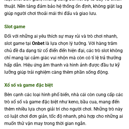
thuật. Nền tảng đảm bảo hệ thống ổn định, không giật lag
giúp người chơi thoải mái thi đấu và giao lưu.
Slot game
Đối với những ai yêu thích sự may rủi và trò chơi nhanh,
slot game tại
Onbet
là lựa chọn lý tưởng. Với hàng trăm
chủ đề đa dạng từ cổ điển đến hiện đại
,
các trò slot không
chỉ mang lại cảm giác vui nhộn mà còn có tỉ lệ trả thưởng
hấp dẫn. Hiệu ứng âm thanh và hình ảnh được đầu tư kỹ
lưỡng giúp trải nghiệm càng thêm phần sống động.
Xổ số và game đặc biệt
Bên cạnh các loại hình phổ biến, nhà cái còn cung cấp các
trò xổ số và game đặc biệt như keno, bầu cua, mang đến
thêm nhiều lựa chọn giải trí cho người chơi. Những trò này
có luật chơi đơn giản, tốc độ nhanh, phù hợp cho những ai
muốn thử vận may trong thời gian ngắn.