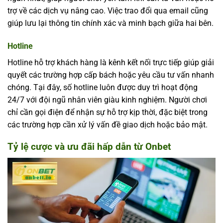
trợ về các dịch vụ nâng cao. Việc trao đổi qua email cũng
giúp lưu lại thông tin chính xác và minh bạch giữa hai bên.
Hotline
Hotline hỗ trợ khách hàng là kênh kết nối trực tiếp giúp giải
quyết các trường hợp cấp bách hoặc yêu cầu tư vấn nhanh
chóng. Tại đây, số hotline luôn được duy trì hoạt động
24/7 với đội ngũ nhân viên giàu kinh nghiệm. Người chơi
chỉ cần gọi điện để nhận sự hỗ trợ kịp thời, đặc biệt trong
các trường hợp cần xử lý vấn đề giao dịch hoặc bảo mật.
Tỷ lệ cược và ưu đãi hấp dẫn từ Onbet