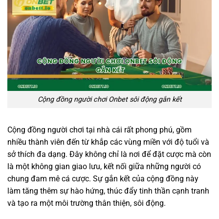
Cộng đồng người chơi Onbet sôi động gắn kết
Cộng đồng người chơi tại nhà cái rất phong phú, gồm
nhiều thành viên đến từ khắp các vùng miền với độ tuổi và
sở thích đa dạng. Đây không chỉ là nơi để đặt cược mà còn
là một không gian giao lưu, kết nối giữa những người có
chung đam mê cá cược. Sự gắn kết của cộng đồng này
làm tăng thêm sự hào hứng, thúc đẩy tinh thần cạnh tranh
và tạo ra một môi trường thân thiện, sôi động.