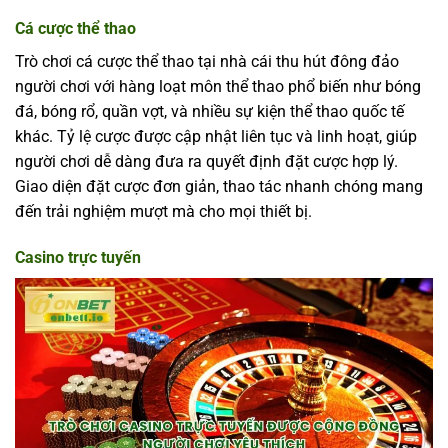
Cá cược thể thao
Trò chơi cá cược thể thao tại nhà cái thu hút đông đảo
người chơi với hàng loạt môn thể thao phổ biến như bóng
đá, bóng rổ, quần vợt, và nhiều sự kiện thể thao quốc tế
khác. Tỷ lệ cược được cập nhật liên tục và linh hoạt, giúp
người chơi dễ dàng đưa ra quyết định đặt cược hợp lý.
Giao diện đặt cược đơn giản, thao tác nhanh chóng mang
đến trải nghiệm mượt mà cho mọi thiết bị.
Casino trực tuyến