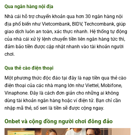
Qua ngân hàng nội địa
Nhà cái hỗ trợ chuyển khoản qua hơn 30 ngân hàng nội
địa phổ biến như Vietcombank, BIDV, Techcombank, giúp
giao dịch luôn an toàn, xác thực nhanh. Hệ thống tự động
của nhà cái xử lý lệnh chuyển tiền liên ngân hàng tức thì,
đảm bảo tiền được cập nhật nhanh vào tài khoản người
chơi.
Qua thẻ cào điện thoại
Một phương thức độc đáo tại đây là nạp tiền qua thẻ cào
điện thoại của các nhà mạng lớn như Viettel, Mobifone,
Vinaphone. Đây là cách đơn giản cho những ai không
dùng tài khoản ngân hàng hoặc ví điện tử. Bạn chỉ cần
nhập mã thẻ, số seri là tiền sẽ được cộng ngay.
Onbet và cộng đồng người chơi đông đảo