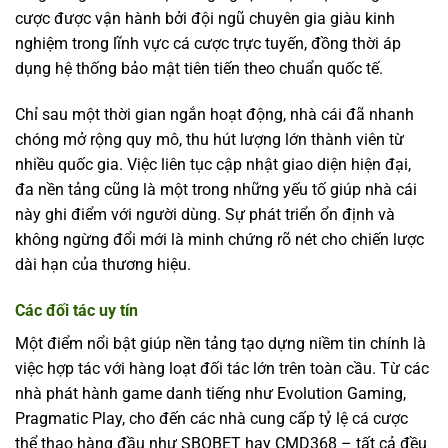
cược được vận hành bởi đội ngũ chuyên gia giàu kinh
nghiệm trong lĩnh vực cá cược trực tuyến, đồng thời áp
dụng hệ thống bảo mật tiên tiến theo chuẩn quốc tế.
Chỉ sau một thời gian ngắn hoạt động, nhà cái đã nhanh
chóng mở rộng quy mô, thu hút lượng lớn thành viên từ
nhiều quốc gia. Việc liên tục cập nhật giao diện hiện đại,
đa nền tảng cũng là một trong những yếu tố giúp nhà cái
này ghi điểm với người dùng. Sự phát triển ổn định và
không ngừng đổi mới là minh chứng rõ nét cho chiến lược
dài hạn của thương hiệu.
Các đối tác uy tín
Một điểm nổi bật giúp nền tảng tạo dựng niềm tin chính là
việc hợp tác với hàng loạt đối tác lớn trên toàn cầu. Từ các
nhà phát hành game danh tiếng như Evolution Gaming,
Pragmatic Play, cho đến các nhà cung cấp tỷ lệ cá cược
thể thao hàng đầu như SBOBET hay CMD368 – tất cả đều