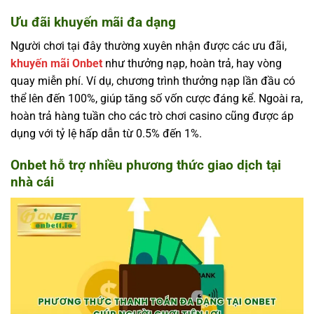
Ưu đãi khuyến mãi đa dạng
Người chơi tại đây thường xuyên nhận được các ưu đãi,
khuyến mãi Onbet
như thưởng nạp, hoàn trả, hay vòng
quay miễn phí. Ví dụ, chương trình thưởng nạp lần đầu có
thể lên đến 100%, giúp tăng số vốn cược đáng kể. Ngoài ra,
hoàn trả hàng tuần cho các trò chơi casino cũng được áp
dụng với tỷ lệ hấp dẫn từ 0.5% đến 1%.
Onbet hỗ trợ nhiều phương thức giao dịch tại
nhà cái