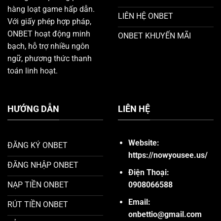
hàng loạt game hấp dẫn.
LIÊN HỆ ONBET
Với giấy phép hợp pháp,
ONBET hoạt động minh
ONBET KHUYẾN MÃI
bạch, hỗ trợ nhiều ngôn
ngữ, phương thức thanh
toán linh hoạt.
HƯỚNG DẪN
LIÊN HỆ
Website:
ĐĂNG KÝ ONBET
https://nowyousee.us/
ĐĂNG NHẬP ONBET
Điện Thoại:
0908066588
NẠP TIỀN ONBET
Email:
RÚT TIỀN ONBET
onbettio@gmail.com