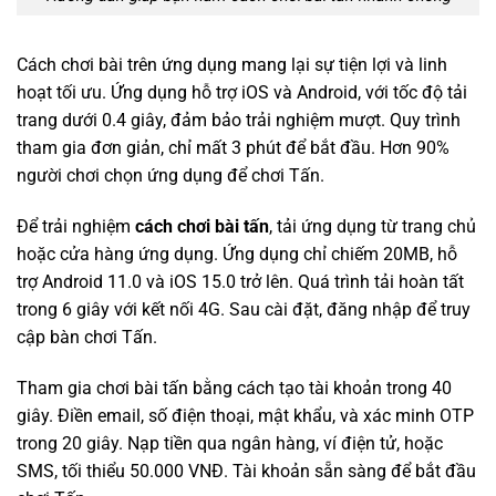
Cách chơi bài
trên ứng dụng mang lại sự tiện lợi và linh
hoạt tối ưu. Ứng dụng hỗ trợ iOS và Android, với tốc độ tải
trang dưới 0.4 giây, đảm bảo trải nghiệm mượt. Quy trình
tham gia đơn giản, chỉ mất 3 phút để bắt đầu. Hơn 90%
người chơi chọn ứng dụng để chơi Tấn.
Để trải nghiệm
cách chơi bài tấn
, tải ứng dụng từ trang chủ
hoặc cửa hàng ứng dụng. Ứng dụng chỉ chiếm 20MB, hỗ
trợ Android 11.0 và iOS 15.0 trở lên. Quá trình tải hoàn tất
trong 6 giây với kết nối 4G. Sau cài đặt, đăng nhập để truy
cập bàn chơi Tấn.
Tham gia chơi bài tấn bằng cách tạo tài khoản trong 40
giây. Điền email, số điện thoại, mật khẩu, và xác minh OTP
trong 20 giây. Nạp tiền qua ngân hàng, ví điện tử, hoặc
SMS, tối thiểu 50.000 VNĐ. Tài khoản sẵn sàng để bắt đầu