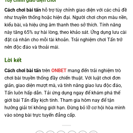
Tùy chỉnh giao diện chơi
Cách chơi bài tấn
hỗ trợ tùy chỉnh giao diện với các chủ đề
như truyền thống hoặc hiện đại. Người chơi chọn màu nền,
kiểu bài, và hiệu ứng âm thanh theo sở thích. Tính năng
này tăng 65% sự hài lòng, theo khảo sát. Ứng dụng lưu cài
đặt cá nhân cho mỗi tài khoản. Trải nghiệm chơi Tấn trở
nên độc đáo và thoải mái.
Lời kết
Cách chơi bài tấn
trên
ONBET
mang đến trải nghiệm trò
chơi bài truyền thống đầy chiến thuật. Với luật chơi đơn
giản, giao diện mượt mà, và tính năng giao lưu độc đáo,
Tấn luôn hấp dẫn. Tải ứng dụng ngay để khám phá thế
giới bài Tấn đầy kịch tính. Tham gia hôm nay để tận
hưởng giải trí không giới hạn. Đừng bỏ lỡ cơ hội hòa mình
vào sòng bài trực tuyến đẳng cấp.