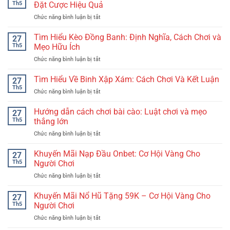
Th5
Đặt Cược Hiệu Quả
Chức năng bình luận bị tắt
ở
Kèo
Châu
Tìm Hiểu Kèo Đồng Banh: Định Nghĩa, Cách Chơi và
27
Âu:
Th5
Mẹo Hữu Ích
Định
Chức năng bình luận bị tắt
ở
Nghĩa,
Tìm
Cách
Hiểu
Tìm Hiểu Về Binh Xập Xám: Cách Chơi Và Kết Luận
Đọc
27
Kèo
và
Th5
Chức năng bình luận bị tắt
ở
Đồng
Chiến
Tìm
Banh:
Lược
Hiểu
Hướng dẫn cách chơi bài cào: Luật chơi và mẹo
27
Định
Đặt
Về
Th5
thắng lớn
Nghĩa,
Cược
Binh
Cách
Hiệu
Chức năng bình luận bị tắt
ở
Xập
Chơi
Quả
Hướng
Xám:
và
dẫn
Khuyến Mãi Nạp Đầu Onbet: Cơ Hội Vàng Cho
Cách
27
Mẹo
cách
Chơi
Th5
Người Chơi
Hữu
chơi
Và
Ích
Chức năng bình luận bị tắt
ở
bài
Kết
Khuyến
cào:
Luận
Mãi
Khuyến Mãi Nổ Hũ Tặng 59K – Cơ Hội Vàng Cho
Luật
27
Nạp
chơi
Th5
Người Chơi
Đầu
và
Chức năng bình luận bị tắt
ở
Onbet:
mẹo
Khuyến
Cơ
thắng