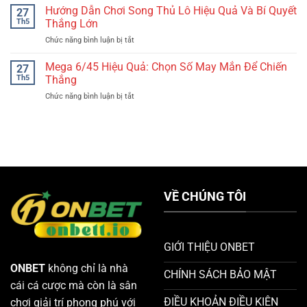
Mãi
Hướng Dẫn Chơi Song Thủ Lô Hiệu Quả Và Bí Quyết
Hội
27
lớn
Nổ
Vàng
Th5
Thắng Lớn
Hũ
Cho
Chức năng bình luận bị tắt
ở
Tặng
Người
Hướng
59K
Chơi
Dẫn
Mega 6/45 Hiệu Quả: Chọn Số May Mắn Để Chiến
–
27
Chơi
Cơ
Th5
Thắng
Song
Hội
Chức năng bình luận bị tắt
ở
Thủ
Vàng
Mega
Lô
Cho
6/45
Hiệu
Người
Hiệu
Quả
Chơi
Quả:
Và
Chọn
Bí
Số
Quyết
May
Thắng
Mắn
Lớn
VỀ CHÚNG TÔI
Để
Chiến
Thắng
GIỚI THIỆU ONBET
ONBET
không chỉ là nhà
CHÍNH SÁCH BẢO MẬT
cái cá cược mà còn là sân
ĐIỀU KHOẢN ĐIỀU KIÊN
chơi giải trí phong phú với