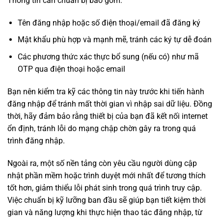
Thông tin cần chuẩn bị bao gồm:
Tên đăng nhập hoặc số điện thoại/email đã đăng ký
Mật khẩu phù hợp và mạnh mẽ, tránh các ký tự dễ đoán
Các phương thức xác thực bổ sung (nếu có) như mã
OTP qua điện thoại hoặc email
Bạn nên kiểm tra kỹ các thông tin này trước khi tiến hành
đăng nhập để tránh mất thời gian vì nhập sai dữ liệu. Đồng
thời, hãy đảm bảo rằng thiết bị của bạn đã kết nối internet
ổn định, tránh lỗi do mạng chập chờn gây ra trong quá
trình đăng nhập.
Ngoài ra, một số nền tảng còn yêu cầu người dùng cập
nhật phần mềm hoặc trình duyệt mới nhất để tương thích
tốt hơn, giảm thiểu lỗi phát sinh trong quá trình truy cập.
Việc chuẩn bị kỹ lưỡng ban đầu sẽ giúp bạn tiết kiệm thời
gian và năng lượng khi thực hiện thao tác đăng nhập, từ