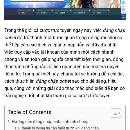
Trong thế giới cá cược trực tuyến ngày nay, việc
đăng nhập
onbet
đã trở thành một bước quan trọng để người chơi có
thể tiếp cận các dịch vụ giải trí hấp dẫn và đầy đủ nhất.
Việc truy cập vào tài khoản của mình một cách nhanh
chóng và an toàn giúp người chơi tiết kiệm thời gian, đồng
thời tránh những rắc rối liên quan đến bảo mật và quyền
riêng tư. Trong bài viết này, chúng tôi sẽ hướng dẫn chi tiết
cách thực hiện
đăng nhập onbet
sao cho dễ dàng, hiệu
quả, cùng với những giải đáp thắc mắc phổ biến để bạn có
trải nghiệm tốt nhất khi tham gia cá cược trực tuyến.
Table of Contents
Hướng dẫn đăng nhập onbet nhanh chóng
Chuẩn bị thông tin cần thiết trước khi đăng nhập