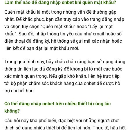
Làm thế nào để đăng nhập onbet khi quên mật khẩu?
Quên mật khẩu là một trong những vấn đề thường gặp
nhất. Để khắc phục, bạn cần truy cập vào trang đăng nhập
và chọn tùy chọn “Quên mật khẩu” hoặc “Lấy lại mật
khẩu”. Sau đó, nhập thông tin yêu cầu như email hoặc số
điện thoại đã đăng ký, hệ thống sẽ gửi mã xác nhận hoặc
liên kết để bạn đặt lại mật khẩu mới.
Trong quá trình này, hãy chắc chắn rằng bạn sử dụng đúng
thông tin liên lạc đã đăng ký để không bị lỡ mất các bước
xác minh quan trọng. Nếu gặp khó khăn, liên hệ trực tiếp
tới bộ phận chăm sóc khách hàng của onbet để được hỗ
trợ chi tiết hơn.
Có thể đăng nhập onbet trên nhiều thiết bị cùng lúc
không?
Câu hỏi này khá phổ biến, đặc biệt với những người chơi
thích sử dụng nhiều thiết bị để tiện lợi hơn. Thực tế, hầu hết