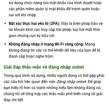
sử dụng chức năng lưu mật khẩu của trình duyệt hoặc
các phần mềm quản lý mật khẩu để tránh quên hoặc
sai sót khi nhập.
Bật xác thực hai yếu tố (2FA):
Đây là biện pháp bảo vệ
tài khoản khỏi các truy cập trái phép, tuy hơi mất thời
gian nhưng cực kỳ hữu ích.
Không đăng nhập ở mạng Wi-Fi công cộng:
Mạng
không đáng tin cậy có thể khiến dữ liệu của bạn dễ bị
đánh cắp hoặc nghe trộm.
Giải đáp thắc mắc về đăng nhập onbet
Trong quá trình sử dụng, nhiều người dùng có thể gặp phải
các câu hỏi liên quan đến việc
đăng nhập onbet
. Để giúp
bạn hiểu rõ hơn và tránh những hiểu lầm không đáng có,
chúng tôi sẽ tổng hợp các thắc mắc phổ biến cùng lời giải
đáp chi tiết.