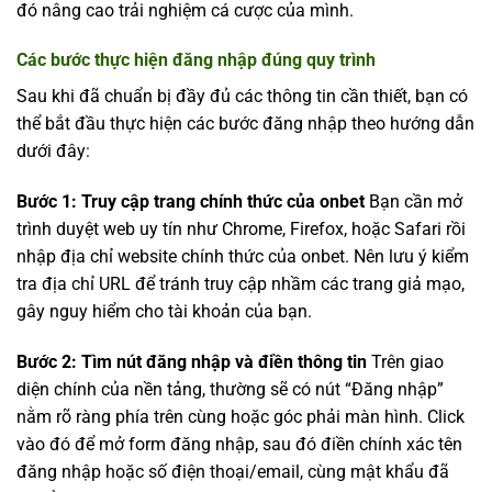
đó nâng cao trải nghiệm cá cược của mình.
Các bước thực hiện đăng nhập đúng quy trình
Sau khi đã chuẩn bị đầy đủ các thông tin cần thiết, bạn có
thể bắt đầu thực hiện các bước đăng nhập theo hướng dẫn
dưới đây:
Bước 1: Truy cập trang chính thức của onbet
Bạn cần mở
trình duyệt web uy tín như Chrome, Firefox, hoặc Safari rồi
nhập địa chỉ website chính thức của onbet. Nên lưu ý kiểm
tra địa chỉ URL để tránh truy cập nhầm các trang giả mạo,
gây nguy hiểm cho tài khoản của bạn.
Bước 2: Tìm nút đăng nhập và điền thông tin
Trên giao
diện chính của nền tảng, thường sẽ có nút “Đăng nhập”
nằm rõ ràng phía trên cùng hoặc góc phải màn hình. Click
vào đó để mở form đăng nhập, sau đó điền chính xác tên
đăng nhập hoặc số điện thoại/email, cùng mật khẩu đã