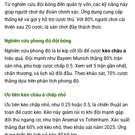
Từ nghiên cứu đội bóng đến quản lý vốn, các kỹ năng này
giúp người chơi dự đoán chính xác. Ứng dụng cung cấp
thống kê và gợi ý hỗ trợ cược thủ. Với 80% người chơi cải
thiện sau 20 cược, là sân chơi đầy thách thức.
Nghiên cứu phong độ đội bóng
Nghiên cứu phong độ là bí kíp cốt lõi để cược
kèo châu á
hiệu quả. Đội mạnh như Bayern Munich thắng 80% trận
sân nhà, phù hợp cược chấp 0.5. Xem xét 5 trận gần nhất,
chấn thương, và lịch sử đối đầu. Theo khảo sát, 70% cược
thắng dựa trên phân tích phong độ.
Ưu tiên kèo châu á chấp nhỏ
Ưu tiên kèo chấp nhỏ, như 0.25 hoặc 0.5, là chiến thuật an
toàn để cược kèo. Kèo này giảm rủi ro khi đội mạnh gặp
đối thủ ngang cơ, như trận Arsenal vs Tottenham. Xác suất
thắng đạt 60% với kèo nhỏ, theo khảo sát năm 2025. Ứng
dụng hiển thị lịch sử kèo để hỗ trợ.