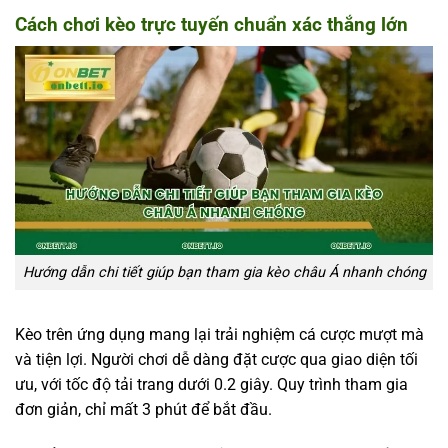
Cách chơi kèo trực tuyến chuẩn xác thắng lớn
Hướng dẫn chi tiết giúp bạn tham gia kèo châu Á nhanh chóng
Kèo trên ứng dụng mang lại trải nghiệm cá cược mượt mà
và tiện lợi. Người chơi dễ dàng đặt cược qua giao diện tối
ưu, với tốc độ tải trang dưới 0.2 giây. Quy trình tham gia
đơn giản, chỉ mất 3 phút để bắt đầu.