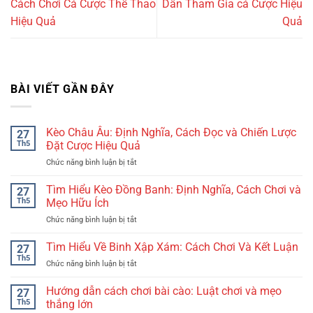
Cách Chơi Cá Cược Thể Thao
Dẫn Tham Gia cá Cược Hiệu
Hiệu Quả
Quả
BÀI VIẾT GẦN ĐÂY
Kèo Châu Âu: Định Nghĩa, Cách Đọc và Chiến Lược
27
Th5
Đặt Cược Hiệu Quả
Chức năng bình luận bị tắt
ở
Kèo
Châu
Tìm Hiểu Kèo Đồng Banh: Định Nghĩa, Cách Chơi và
27
Âu:
Th5
Mẹo Hữu Ích
Định
Chức năng bình luận bị tắt
ở
Nghĩa,
Tìm
Cách
Hiểu
Tìm Hiểu Về Binh Xập Xám: Cách Chơi Và Kết Luận
Đọc
27
Kèo
và
Th5
Chức năng bình luận bị tắt
ở
Đồng
Chiến
Tìm
Banh:
Lược
Hiểu
Hướng dẫn cách chơi bài cào: Luật chơi và mẹo
27
Định
Đặt
Về
Th5
thắng lớn
Nghĩa,
Cược
Binh