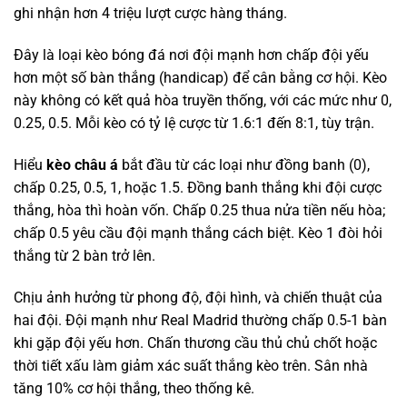
ghi nhận hơn 4 triệu lượt cược hàng tháng.
Đây là loại kèo bóng đá nơi đội mạnh hơn chấp đội yếu
hơn một số bàn thắng (handicap) để cân bằng cơ hội. Kèo
này không có kết quả hòa truyền thống, với các mức như 0,
0.25, 0.5. Mỗi kèo có tỷ lệ cược từ 1.6:1 đến 8:1, tùy trận.
Hiểu
kèo châu á
bắt đầu từ các loại như đồng banh (0),
chấp 0.25, 0.5, 1, hoặc 1.5. Đồng banh thắng khi đội cược
thắng, hòa thì hoàn vốn. Chấp 0.25 thua nửa tiền nếu hòa;
chấp 0.5 yêu cầu đội mạnh thắng cách biệt. Kèo 1 đòi hỏi
thắng từ 2 bàn trở lên.
Chịu ảnh hưởng từ phong độ, đội hình, và chiến thuật của
hai đội. Đội mạnh như Real Madrid thường chấp 0.5-1 bàn
khi gặp đội yếu hơn. Chấn thương cầu thủ chủ chốt hoặc
thời tiết xấu làm giảm xác suất thắng kèo trên. Sân nhà
tăng 10% cơ hội thắng, theo thống kê.