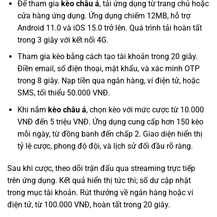
Để tham gia
kèo châu á
, tải ứng dụng từ trang chủ hoặc
cửa hàng ứng dụng. Ứng dụng chiếm 12MB, hỗ trợ
Android 11.0 và iOS 15.0 trở lên. Quá trình tải hoàn tất
trong 3 giây với kết nối 4G.
Tham gia kèo
bằng cách tạo tài khoản trong 20 giây.
Điền email, số điện thoại, mật khẩu, và xác minh OTP
trong 8 giây. Nạp tiền qua ngân hàng, ví điện tử, hoặc
SMS, tối thiểu 50.000 VNĐ.
Khi nắm
kèo châu á
, chọn kèo với mức cược từ 10.000
VNĐ đến 5 triệu VNĐ. Ứng dụng cung cấp hơn 150 kèo
mỗi ngày, từ đồng banh đến chấp 2. Giao diện hiển thị
tỷ lệ cược, phong độ đội, và lịch sử đối đầu rõ ràng.
Sau khi cược, theo dõi trận đấu qua streaming trực tiếp
trên ứng dụng. Kết quả hiển thị tức thì; số dư cập nhật
trong mục tài khoản. Rút thưởng về ngân hàng hoặc ví
điện tử, từ 100.000 VNĐ, hoàn tất trong 20 giây.