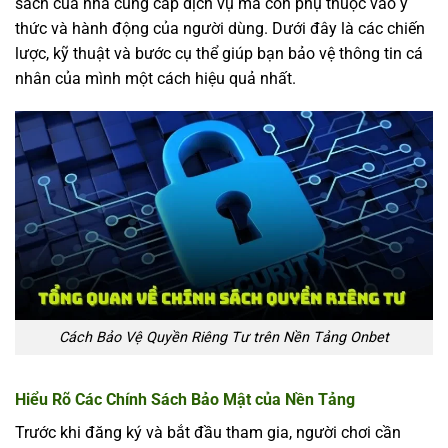
sách của nhà cung cấp dịch vụ mà còn phụ thuộc vào ý
thức và hành động của người dùng. Dưới đây là các chiến
lược, kỹ thuật và bước cụ thể giúp bạn bảo vệ thông tin cá
nhân của mình một cách hiệu quả nhất.
Cách Bảo Vệ Quyền Riêng Tư trên Nền Tảng Onbet
Hiểu Rõ Các Chính Sách Bảo Mật của Nền Tảng
Trước khi đăng ký và bắt đầu tham gia, người chơi cần