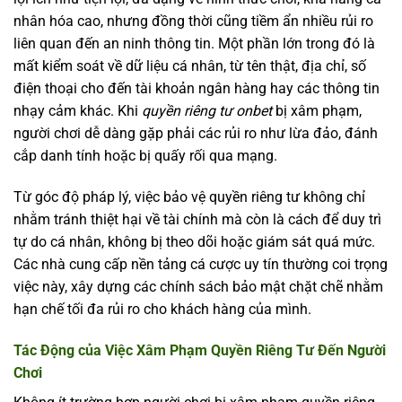
nhân hóa cao, nhưng đồng thời cũng tiềm ẩn nhiều rủi ro
liên quan đến an ninh thông tin. Một phần lớn trong đó là
mất kiểm soát về dữ liệu cá nhân, từ tên thật, địa chỉ, số
điện thoại cho đến tài khoản ngân hàng hay các thông tin
nhạy cảm khác. Khi
quyền riêng tư onbet
bị xâm phạm,
người chơi dễ dàng gặp phải các rủi ro như lừa đảo, đánh
cắp danh tính hoặc bị quấy rối qua mạng.
Từ góc độ pháp lý, việc bảo vệ quyền riêng tư không chỉ
nhằm tránh thiệt hại về tài chính mà còn là cách để duy trì
tự do cá nhân, không bị theo dõi hoặc giám sát quá mức.
Các nhà cung cấp nền tảng cá cược uy tín thường coi trọng
việc này, xây dựng các chính sách bảo mật chặt chẽ nhằm
hạn chế tối đa rủi ro cho khách hàng của mình.
Tác Động của Việc Xâm Phạm Quyền Riêng Tư Đến Người
Chơi