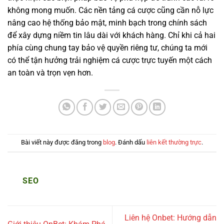
không mong muốn. Các nền tảng cá cược cũng cần nỗ lực
nâng cao hệ thống bảo mật, minh bạch trong chính sách
để xây dựng niềm tin lâu dài với khách hàng. Chỉ khi cả hai
phía cùng chung tay bảo vệ quyền riêng tư, chúng ta mới
có thể tận hưởng trải nghiệm cá cược trực tuyến một cách
an toàn và trọn vẹn hơn.
Bài viết này được đăng trong
blog
. Đánh dấu
liên kết thường trực
.
SEO
Liên hệ Onbet: Hướng dẫn