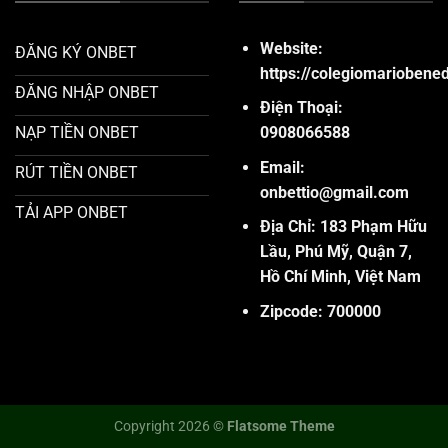
Website:
ĐĂNG KÝ ONBET
https://colegiomariobene
ĐĂNG NHẬP ONBET
Điện Thoại:
0908066588
NẠP TIỀN ONBET
Email:
RÚT TIỀN ONBET
onbettio@gmail.com
TẢI APP ONBET
Địa Chỉ:
183 Phạm Hữu
Lầu, Phú Mỹ, Quận 7,
Hồ Chí Minh, Việt Nam
Zipcode:
700000
Copyright 2026 ©
Flatsome Theme