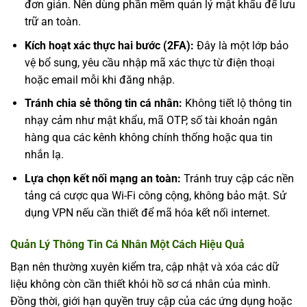
đơn giản. Nên dùng phần mềm quản lý mật khẩu để lưu
trữ an toàn.
Kích hoạt xác thực hai bước (2FA):
Đây là một lớp bảo
vệ bổ sung, yêu cầu nhập mã xác thực từ điện thoại
hoặc email mỗi khi đăng nhập.
Tránh chia sẻ thông tin cá nhân:
Không tiết lộ thông tin
nhạy cảm như mật khẩu, mã OTP, số tài khoản ngân
hàng qua các kênh không chính thống hoặc qua tin
nhắn lạ.
Lựa chọn kết nối mạng an toàn:
Tránh truy cập các nền
tảng cá cược qua Wi-Fi công cộng, không bảo mật. Sử
dụng VPN nếu cần thiết để mã hóa kết nối internet.
Quản Lý Thông Tin Cá Nhân Một Cách Hiệu Quả
Bạn nên thường xuyên kiểm tra, cập nhật và xóa các dữ
liệu không còn cần thiết khỏi hồ sơ cá nhân của mình.
Đồng thời, giới hạn quyền truy cập của các ứng dụng hoặc