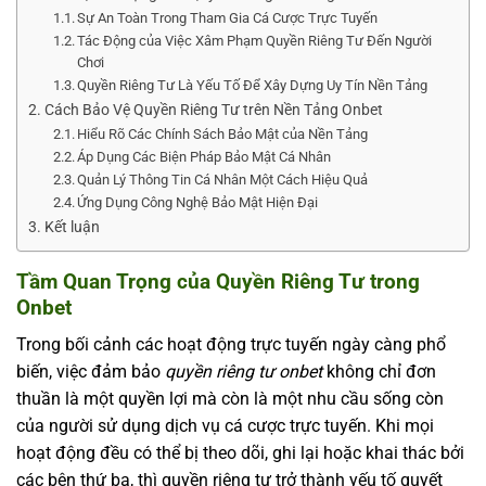
Sự An Toàn Trong Tham Gia Cá Cược Trực Tuyến
Tác Động của Việc Xâm Phạm Quyền Riêng Tư Đến Người
Chơi
Quyền Riêng Tư Là Yếu Tố Để Xây Dựng Uy Tín Nền Tảng
Cách Bảo Vệ Quyền Riêng Tư trên Nền Tảng Onbet
Hiểu Rõ Các Chính Sách Bảo Mật của Nền Tảng
Áp Dụng Các Biện Pháp Bảo Mật Cá Nhân
Quản Lý Thông Tin Cá Nhân Một Cách Hiệu Quả
Ứng Dụng Công Nghệ Bảo Mật Hiện Đại
Kết luận
Tầm Quan Trọng của Quyền Riêng Tư trong
Onbet
Trong bối cảnh các hoạt động trực tuyến ngày càng phổ
biến, việc đảm bảo
quyền riêng tư onbet
không chỉ đơn
thuần là một quyền lợi mà còn là một nhu cầu sống còn
của người sử dụng dịch vụ cá cược trực tuyến. Khi mọi
hoạt động đều có thể bị theo dõi, ghi lại hoặc khai thác bởi
các bên thứ ba, thì quyền riêng tư trở thành yếu tố quyết