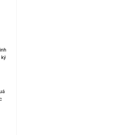
ình
 ký
Quá
c