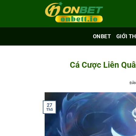
Bỏ
qua
nội
dung
ONBET
GIỚI T
Cá Cược Liên Quâ
ĐĂ
27
Th5