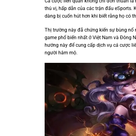
Cá cược liên quân không chỉ đơn thuần là
thú vị, hấp dẫn của các trận đấu eSports. 
dàng bị cuốn hút hơn khi biết rằng họ có
Thị trường này đã chứng kiến sự bùng nổ 
game phổ biến nhất ở Việt Nam và Đông Na
hướng này để cung cấp dịch vụ cá cược l
người hâm mộ.