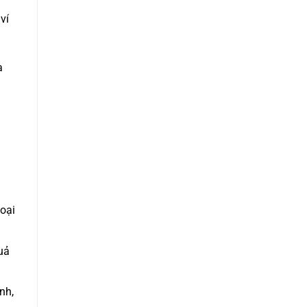
ví
a
loại
uả
nh,