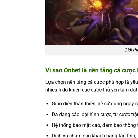
Giới th
Vì sao Onbet là nền tảng cá cược l
Lựa chọn nền tảng cá cược phù hợp là yếu 
nhiều lí do khiến các cược thủ yên tâm đặt
Giao diện thân thiện, dễ sử dụng ngay 
Đa dạng các loại hình cược, từ cược tr
Hệ thống bảo mật cao, đảm bảo thông ti
Dịch vụ chăm sóc khách hàng tận tình, 