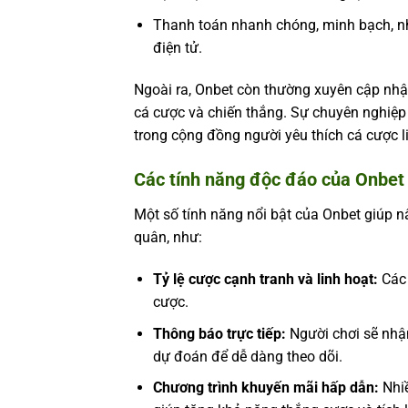
Thanh toán nhanh chóng, minh bạch, nh
điện tử.
Ngoài ra, Onbet còn thường xuyên cập nhật
cá cược và chiến thắng. Sự chuyên nghiệp
trong cộng đồng người yêu thích cá cược l
Các tính năng độc đáo của Onbet 
Một số tính năng nổi bật của Onbet giúp n
quân, như:
Tỷ lệ cược cạnh tranh và linh hoạt:
Các 
cược.
Thông báo trực tiếp:
Người chơi sẽ nhận
dự đoán để dễ dàng theo dõi.
Chương trình khuyến mãi hấp dẫn:
Nhiề