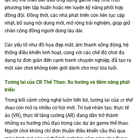
phương tiện tập huấn hoặc rèn luyện kỹ năng phối hợp
đồng đội. Đồng thời, các nhà phát triển còn liên tục cập
nhật, bổ sung nội dung mới, mở rộng trải nghiệm, giúp giữ
chân cộng đồng người dùng lâu dài.
Các yếu tố như đồ họa đẹp mắt, âm thanh sống động, hệ
thống điều khiển linh hoạt, cùng với các chế độ chơi đa
dạng từ đơn giản đến cạnh tranh chuyên nghiệp, đã tạo ra
một sân chơi không biên giới dành cho mọi lứa tuổi.
Tương lai của CR Thể Thao: Xu hướng và tiềm năng phát
triển
Trong bối cảnh công nghệ luôn tiến bộ, tương lai của
cr thể
thao
còn mở ra nhiều cơ hội mới. Trí tuệ nhân tạo, thực tế
ảo (VR), thực tế tăng cường (AR) đang dần trở thành
những xu hướng chủ đạo trong các dự án game thể thao.
Người chơi không chỉ đơn thuần điều khiển cầu thủ qua