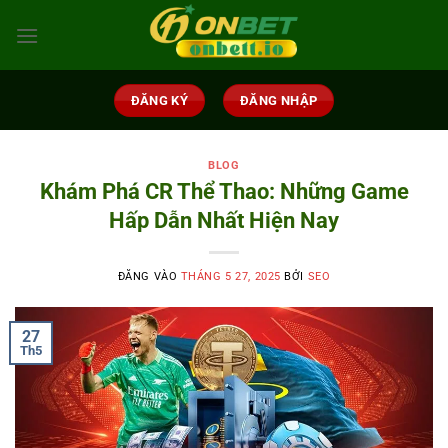
Bỏ
qua
nội
dung
ĐĂNG KÝ
ĐĂNG NHẬP
BLOG
Khám Phá CR Thể Thao: Những Game
Hấp Dẫn Nhất Hiện Nay
ĐĂNG VÀO
THÁNG 5 27, 2025
BỞI
SEO
27
Th5