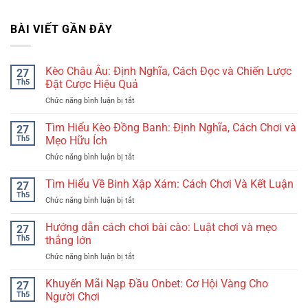
BÀI VIẾT GẦN ĐÂY
Kèo Châu Âu: Định Nghĩa, Cách Đọc và Chiến Lược
27
Th5
Đặt Cược Hiệu Quả
Chức năng bình luận bị tắt
ở
Kèo
Châu
Tìm Hiểu Kèo Đồng Banh: Định Nghĩa, Cách Chơi và
27
Âu:
Th5
Mẹo Hữu Ích
Định
Chức năng bình luận bị tắt
ở
Nghĩa,
Tìm
Cách
Hiểu
Tìm Hiểu Về Binh Xập Xám: Cách Chơi Và Kết Luận
Đọc
27
Kèo
và
Th5
Chức năng bình luận bị tắt
ở
Đồng
Chiến
Tìm
Banh:
Lược
Hiểu
Hướng dẫn cách chơi bài cào: Luật chơi và mẹo
27
Định
Đặt
Về
Th5
thắng lớn
Nghĩa,
Cược
Binh
Cách
Hiệu
Chức năng bình luận bị tắt
ở
Xập
Chơi
Quả
Hướng
Xám:
và
dẫn
Khuyến Mãi Nạp Đầu Onbet: Cơ Hội Vàng Cho
Cách
27
Mẹo
cách
Chơi
Th5
Người Chơi
Hữu
chơi
Và